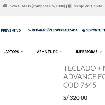
🚚 Envío GRATIS (compras > S/1000) | 🏪 Recojo en Tienda
🔧 REPARACIÓN ESPECIALIZADA
🎧 SOPORTE T
O PREVENTIVO
LAPTOPS
ARMA TU PC
IMPRESORAS
TECLADO +
ADVANCE FO
COD 7645
S/
320.00