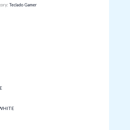
gory:
Teclado Gamer
WHITE