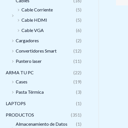
Cables
(16)
Cable Corriente
(5)
Cable HDMI
(5)
Cable VGA
(6)
Cargadores
(2)
Convertidores Smart
(12)
Puntero laser
(11)
ARMA TU PC
(22)
Cases
(19)
Pasta Térmica
(3)
LAPTOPS
(1)
PRODUCTOS
(351)
Almacenamiento de Datos
(1)