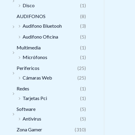
Disco
(1)
AUDIFONOS
(8)
Audifono Bluetooh
(3)
Audifono Oficina
(5)
Multimedia
(1)
Micrófonos
(1)
Perifericos
(25)
Cámaras Web
(25)
Redes
(1)
Tarjetas Pci
(1)
Software
(5)
Antivirus
(5)
Zona Gamer
(310)