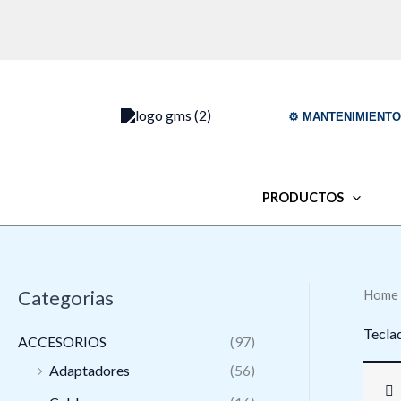
Skip
to
content
⚙️ MANTENIMIENT
PRODUCTOS
Categorias
Home
Tecla
ACCESORIOS
(97)
Adaptadores
(56)