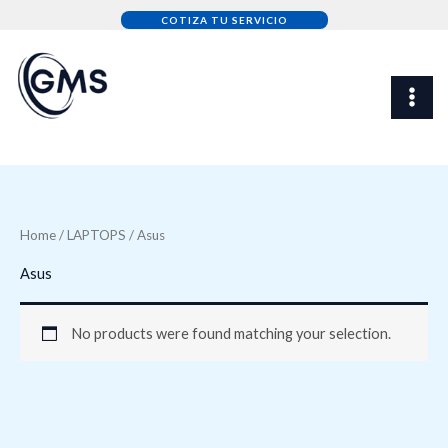
Skip
COTIZA TU SERVICIO
to
content
Home
/
LAPTOPS
/ Asus
Asus
No products were found matching your selection.