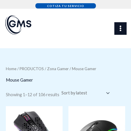
Sorted
Skip
by
COTIZA TU SERVICIO
latest
to
content
Home
/
PRODUCTOS
/
Zona Gamer
/ Mouse Gamer
Mouse Gamer
Showing 1–12 of 106 results