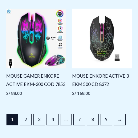
MOUSE GAMER ENKORE
MOUSE ENKORE ACTIVE 3
ACTIVE EKM-300 COD 7853
EKM 500 CD 8372
S/
88.00
S/
168.00
1
2
3
4
…
7
8
9
→