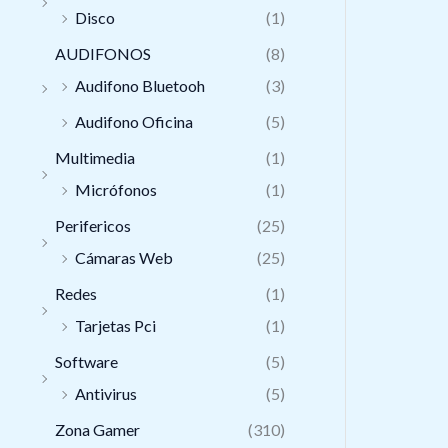
Disco
(1)
AUDIFONOS
(8)
Audifono Bluetooh
(3)
Audifono Oficina
(5)
Multimedia
(1)
Micrófonos
(1)
Perifericos
(25)
Cámaras Web
(25)
Redes
(1)
Tarjetas Pci
(1)
Software
(5)
Antivirus
(5)
Zona Gamer
(310)