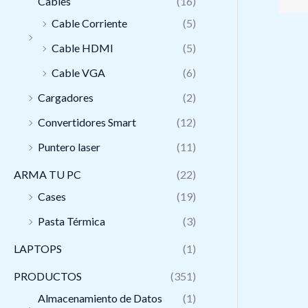
Cables
(16)
Cable Corriente
(5)
Cable HDMI
(5)
Cable VGA
(6)
Cargadores
(2)
Convertidores Smart
(12)
Puntero laser
(11)
ARMA TU PC
(22)
Cases
(19)
Pasta Térmica
(3)
LAPTOPS
(1)
PRODUCTOS
(351)
Almacenamiento de Datos
(1)