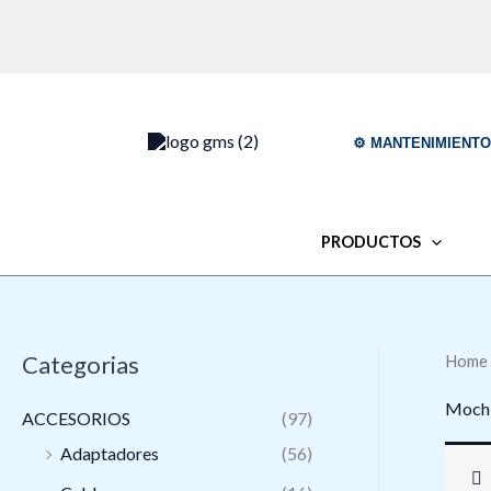
Skip
to
content
⚙️ MANTENIMIENT
PRODUCTOS
Categorias
Home
Mochi
ACCESORIOS
(97)
Adaptadores
(56)