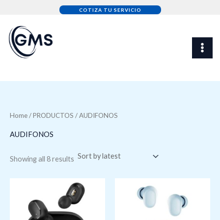
Sorted
Skip
by
COTIZA TU SERVICIO
latest
to
content
Home
/
PRODUCTOS
/ AUDIFONOS
AUDIFONOS
Showing all 8 results