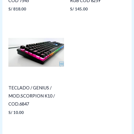
COD 7545
RGB COD 8259
S/
818.00
S/
145.00
TECLADO / GENIUS /
MOD.SCORPION K10 /
COD.6847
S/
10.00