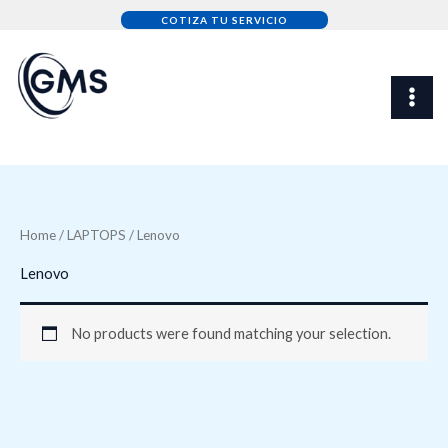
Skip
COTIZA TU SERVICIO
to
content
Home
/
LAPTOPS
/ Lenovo
Lenovo
No products were found matching your selection.