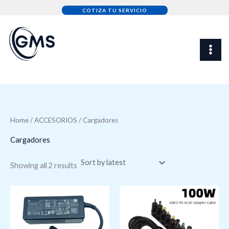
Sorted
Skip
by
COTIZA TU SERVICIO
latest
to
content
Home
/
ACCESORIOS
/ Cargadores
Cargadores
Showing all 2 results