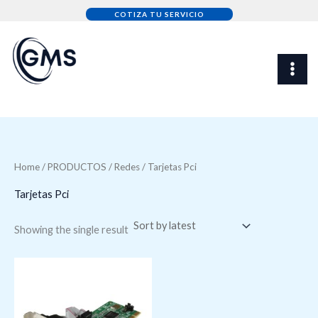
Skip
COTIZA TU SERVICIO
to
content
Home
/
PRODUCTOS
/
Redes
/ Tarjetas Pci
Tarjetas Pci
Showing the single result