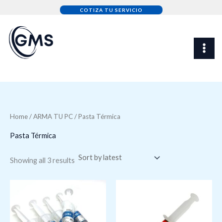
Sorted
Skip
by
COTIZA TU SERVICIO
latest
to
content
Home
/
ARMA TU PC
/ Pasta Térmica
Pasta Térmica
Showing all 3 results