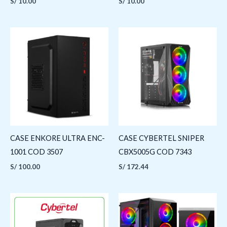
S/
10.00
S/
10.00
CASE ENKORE ULTRA ENC-
CASE CYBERTEL SNIPER
1001 COD 3507
CBX5005G COD 7343
S/
100.00
S/
172.44