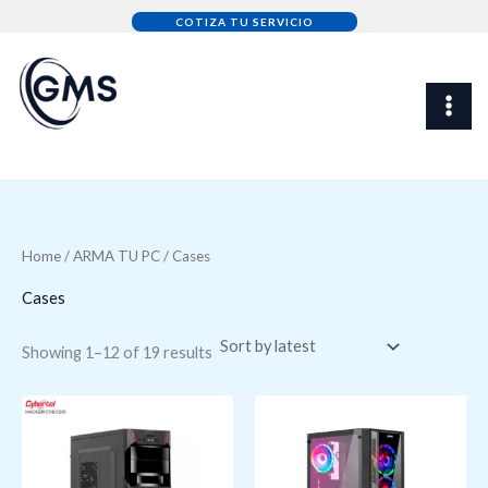
Sorted
Skip
by
COTIZA TU SERVICIO
latest
to
content
Home
/
ARMA TU PC
/ Cases
Cases
Showing 1–12 of 19 results