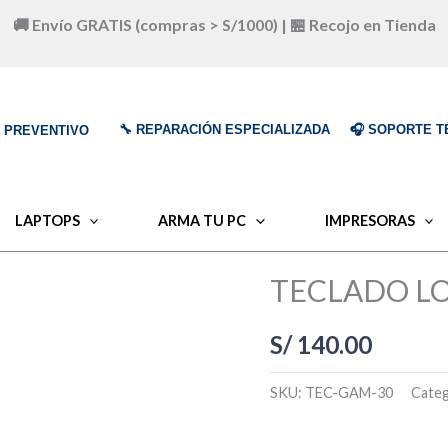
🚚 Envío GRATIS (compras > S/1000) | 🏪 Recojo en Tienda
🔧 REPARACIÓN ESPECIALIZADA
🎧 SOPORTE T
O PREVENTIVO
LAPTOPS
ARMA TU PC
IMPRESORAS
TECLADO LO
S/
140.00
SKU:
TEC-GAM-30
Cate