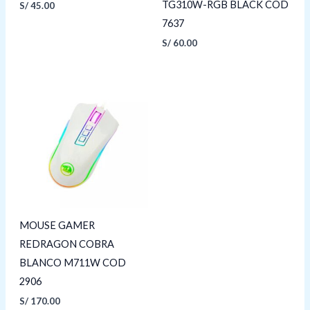
TG310W-RGB BLACK COD
S/
45.00
7637
S/
60.00
MOUSE GAMER
REDRAGON COBRA
BLANCO M711W COD
2906
S/
170.00