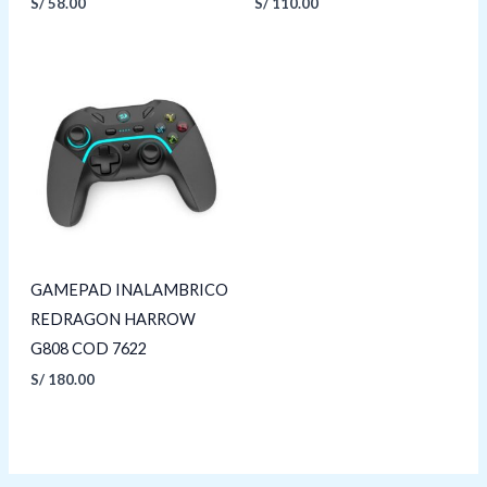
S/
58.00
S/
110.00
GAMEPAD INALAMBRICO
REDRAGON HARROW
G808 COD 7622
S/
180.00