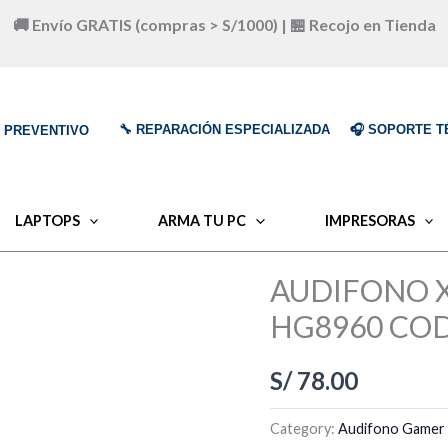
🚚 Envío GRATIS (compras > S/1000) | 🏪 Recojo en Tienda
🔧 REPARACIÓN ESPECIALIZADA
🎧 SOPORTE T
O PREVENTIVO
LAPTOPS
ARMA TU PC
IMPRESORAS
AUDIFONO 
HG8960 COD
S/
78.00
Category:
Audifono Gamer