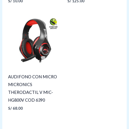
S/
10.00
S/
125.00
AUDIFONO CON MICRO
MICRONICS
THERODACTIL V MIC-
HG800V COD 6390
S/
68.00