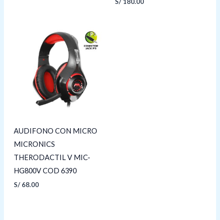
S/
180.00
AUDIFONO CON MICRO
MICRONICS
THERODACTIL V MIC-
HG800V COD 6390
S/
68.00