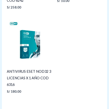
COD 6242
S/
10.00
S/
258.00
ANTIVIRUS ESET NOD32 3
LICENCIAS X 1 AÑO COD
6316
S/
180.00