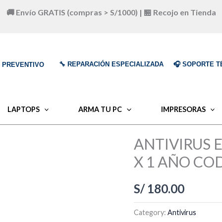
🚚 Envío GRATIS (compras > S/1000) | 🏪 Recojo en Tienda
🔧 REPARACIÓN ESPECIALIZADA
🎧 SOPORTE T
O PREVENTIVO
LAPTOPS
ARMA TU PC
IMPRESORAS
ANTIVIRUS 
X 1 AÑO CO
S/
180.00
Category:
Antivirus