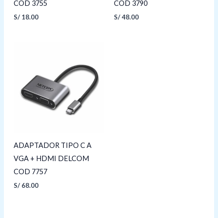
COD 3755
COD 3790
S/
18.00
S/
48.00
ADAPTADOR TIPO C A
VGA + HDMI DELCOM
COD 7757
S/
68.00