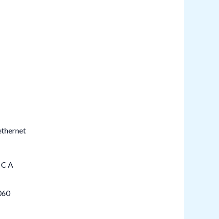
 C A
060