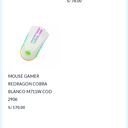
S/
78.00
MOUSE GAMER
REDRAGON COBRA
BLANCO M711W COD
2906
S/
170.00