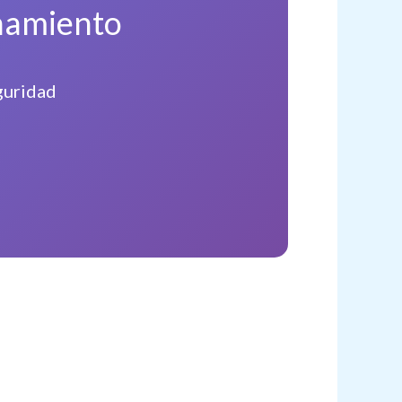
namiento
guridad