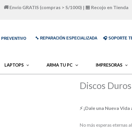
🚚 Envío GRATIS (compras > S/1000) | 🏪 Recojo en Tienda
🔧 REPARACIÓN ESPECIALIZADA
🎧 SOPORTE T
O PREVENTIVO
LAPTOPS
ARMA TU PC
IMPRESORAS
Discos Duros
⚡ ¡Dale una Nueva Vida
No más esperas eternas al