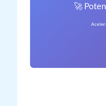
🚀 Pote
Aceler