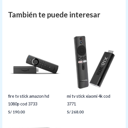
fire tv stick amazon hd
mi tv stick xiaomi 4k cod
1080p cod 3733
3771
S/
190.00
S/
268.00