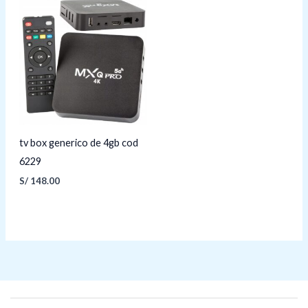
tv box generico de 4gb cod
6229
S/
148.00