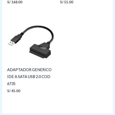
S/
168.00
S/
55.00
ADAPTADOR GENERICO
IDE A SATA USB 2.0 COD
6735
S/
45.00