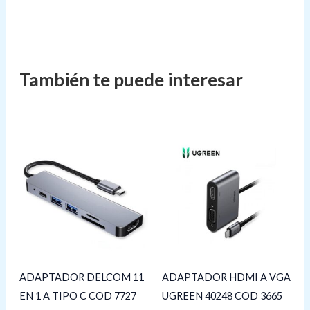
ADAPTADOR DELCOM 11
ADAPTADOR HDMI A VGA
EN 1 A TIPO C COD 7727
UGREEN 40248 COD 3665