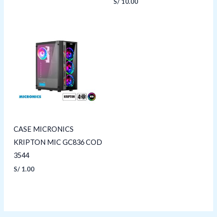
S/
10.00
CASE MICRONICS
KRIPTON MIC GC836 COD
3544
S/
1.00