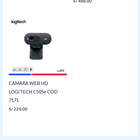
S/
488.00
CAMARA WEB HD
LOGITECH C505e COD
7171
S/
220.00