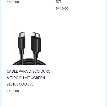
571
S/
30.00
S/
40.00
CABLE PARA DISCO DURO
A TIPO C 1MT UGREEN
210103 COD 575
S/
35.00