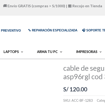
🚚 Envío GRATIS (compras > S/1000) | 🏪 Recojo en Tienda
🔧 REPARACIÓN ESPECIALIZADA
🎧 SOPORTE T
O PREVENTIVO
LAPTOPS
ARMA TU PC
IMPRESORAS
cable de segu
asp96rgl cod
S/
120.00
SKU:
ACC-BF-1283
Cate