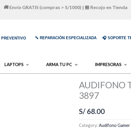
🚚 Envío GRATIS (compras > S/1000) | 🏪 Recojo en Tienda
🔧 REPARACIÓN ESPECIALIZADA
🎧 SOPORTE T
O PREVENTIVO
LAPTOPS
ARMA TU PC
IMPRESORAS
AUDIFONO T
3897
S/
68.00
Category:
Audifono Gamer