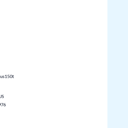
US
976