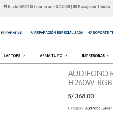
🚚 Envío GRATIS (compras > S/1000) | 🏪 Recojo en Tienda
🔧 REPARACIÓN ESPECIALIZADA
🎧 SOPORTE T
O PREVENTIVO
LAPTOPS
ARMA TU PC
IMPRESORAS
AUDIFONO 
H260W-RGB
S/
368.00
Category:
Audifono Gamer