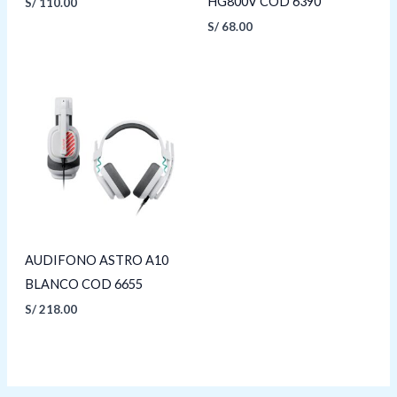
HG800V COD 6390
S/
110.00
S/
68.00
AUDIFONO ASTRO A10
BLANCO COD 6655
S/
218.00