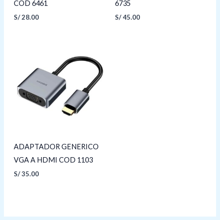
COD 6461
6735
S/
28.00
S/
45.00
ADAPTADOR GENERICO
VGA A HDMI COD 1103
S/
35.00