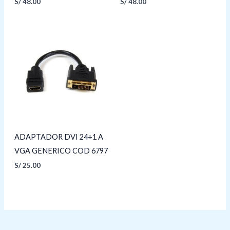
S/
48.00
S/
48.00
ADAPTADOR DVI 24+1 A
VGA GENERICO COD 6797
S/
25.00